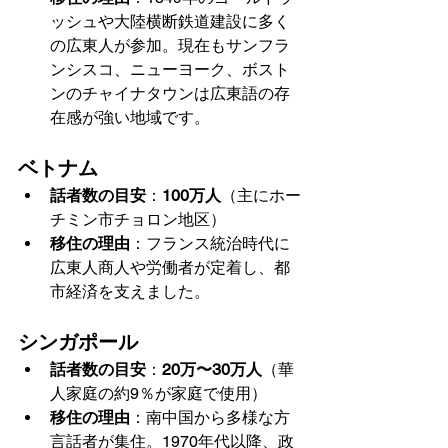
ッシュや大陸横断鉄道建設に多く
の広東人が参加。現在もサンフラ
ンシスコ、ニューヨーク、ボスト
ンのチャイナタウンは広東語の存
在感が強い地域です。
ベトナム
話者数の目安
：
100万人
（主にホー
チミン市チョロン地区）
移住の理由
：フランス統治時代に
広東人商人や労働者が定着し、都
市経済を支えました。
シンガポール
話者数の目安
：
20万〜30万人
（華
人家庭の約9％が家庭で使用）
移住の理由
：南中国から多様な方
言話者が集住。1970年代以降、政