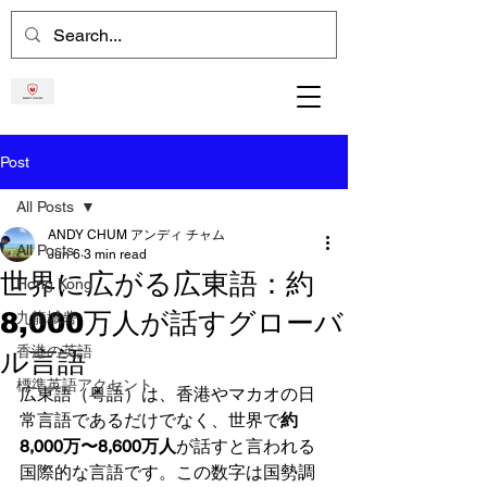
Post
All Posts
ANDY CHUM アンディ チャム
All Posts
Jun 6
3 min read
世界に広がる広東語：約
Hong Kong
8,000万人が話すグローバ
九龍城砦
香港の英語
ル言語
標準英語アクセント
広東語（粤語）は、香港やマカオの日
常言語であるだけでなく、世界で
約
8,000万〜8,600万人
が話すと言われる
国際的な言語です。この数字は国勢調