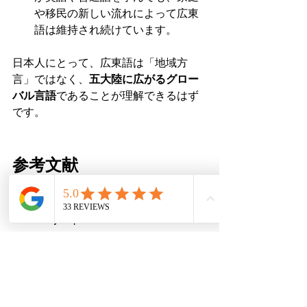
や移民の新しい流れによって広東
語は維持され続けています。
日本人にとって、広東語は「地域方
言」ではなく、
五大陸に広がるグロー
バル言語
であることが理解できるはず
です。
参考文献
Ethnologue – Yue Chinese 話者統
計
Encyclopaedia Britannica – 
Cantonese language
香港政府統計局（2021年国勢調
査）
マカオ統計局（2021年国勢調査）
カナダ統計局（2021年国勢調査、