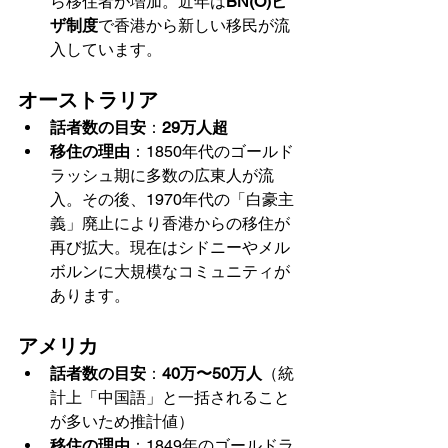
ら移住者が増加。近年は
BN(O)ビ
ザ制度
で香港から新しい移民が流
入しています。
オーストラリア
話者数の目安
：
29万人超
移住の理由
：1850年代のゴールド
ラッシュ期に多数の広東人が流
入。その後、1970年代の「白豪主
義」廃止により香港からの移住が
再び拡大。現在はシドニーやメル
ボルンに大規模なコミュニティが
あります。
アメリカ
話者数の目安
：
40万〜50万人
（統
計上「中国語」と一括されること
が多いため推計値）
移住の理由
：1849年のゴールドラ