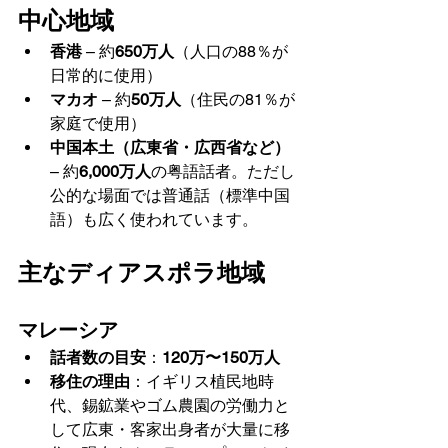
中心地域
香港
 – 約
650万人
（人口の88％が
日常的に使用）
マカオ
 – 約
50万人
（住民の81％が
家庭で使用）
中国本土（広東省・広西省など）
– 約
6,000万人
の粤語話者。ただし
公的な場面では普通話（標準中国
語）も広く使われています。
主なディアスポラ地域
マレーシア
話者数の目安
：
120万〜150万人
移住の理由
：イギリス植民地時
代、錫鉱業やゴム農園の労働力と
して広東・客家出身者が大量に移