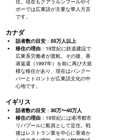
住。現在もクアラルンプールやイ
ポーでは広東語が主要な華人方言
です。
カナダ
話者数の目安
：
55万人以上
移住の理由
：19世紀に鉄道建設で
広東系労働者が渡航。その後、香
港返還（1997年）を前に再び大規
模な移住があり、現在はバンクー
バーとトロントが広東語文化の中
心地です。
イギリス
話者数の目安
：
30万〜40万人
移住の理由
：19世紀には港湾都市
リバプールに船員として定住。戦
後はレストラン業を中心に香港か